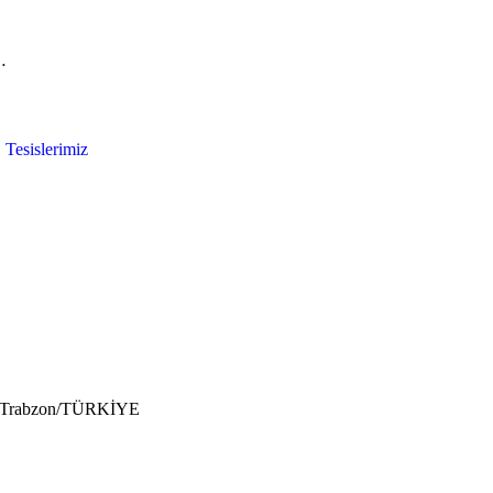
…
Tesislerimiz
6/A Trabzon/TÜRKİYE