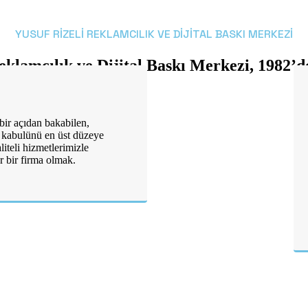
YUSUF RIZELI REKLAMCILIK VE DIJITAL BASKI MERKEZI
eklamcılık ve Dijital Baskı Merkezi, 1982’de
 bir açıdan bakabilen,
 kabulünü en üst düzeye
iteli hizmetlerimizle
er bir firma olmak.