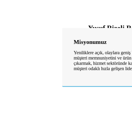
Yusuf Rizeli R
Misyonumuz
Yeniliklere açık, olaylara geniş
müşteri memnuniyetini ve ürün
çıkarmak, hizmet sektöründe kal
müşteri odaklı hızla gelişen lid