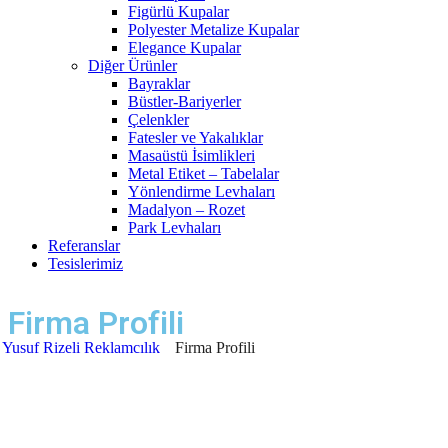
Figürlü Kupalar
Polyester Metalize Kupalar
Elegance Kupalar
Diğer Ürünler
Bayraklar
Büstler-Bariyerler
Çelenkler
Fatesler ve Yakalıklar
Masaüstü İsimlikleri
Metal Etiket – Tabelalar
Yönlendirme Levhaları
Madalyon – Rozet
Park Levhaları
Referanslar
Tesislerimiz
Firma Profili
Yusuf Rizeli Reklamcılık
Firma Profili