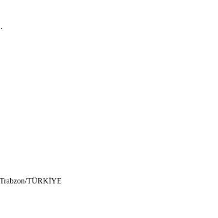
…
6/A Trabzon/TÜRKİYE