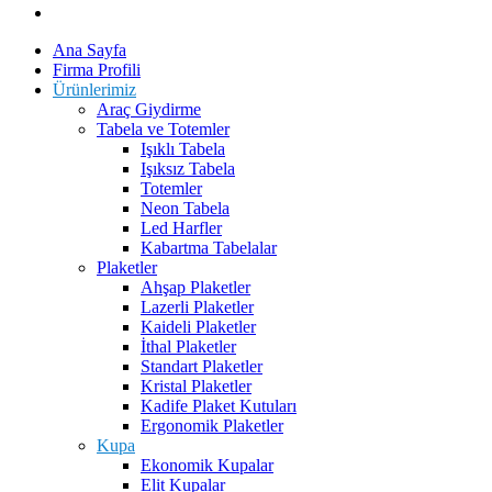
Ana Sayfa
Firma Profili
Ürünlerimiz
Araç Giydirme
Tabela ve Totemler
Işıklı Tabela
Işıksız Tabela
Totemler
Neon Tabela
Led Harfler
Kabartma Tabelalar
Plaketler
Ahşap Plaketler
Lazerli Plaketler
Kaideli Plaketler
İthal Plaketler
Standart Plaketler
Kristal Plaketler
Kadife Plaket Kutuları
Ergonomik Plaketler
Kupa
Ekonomik Kupalar
Elit Kupalar