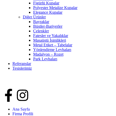
Figürlü Kupalar
Polyester Metalize Kupalar
Elegance Kupalar
Diğer Ürünler
Bayraklar
Büstler-Bariyerler
Çelenkler
Fatesler ve Yakalıklar
Masaüstü İsimlikleri
Metal Etiket – Tabelalar
Yönlendirme Levhaları
Madalyon – Rozet
Park Levhaları
Referanslar
Tesislerimiz
Ana Sayfa
Firma Profili