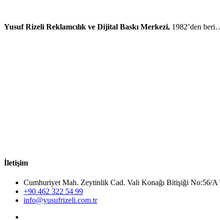
Yusuf Rizeli Reklamcılık ve Dijital Baskı Merkezi,
1982’den beri
İletişim
Cumhuriyet Mah. Zeytinlik Cad. Vali Konağı Bitişiği No:5
+90 462 322 54 99
info@yusufrizeli.com.tr