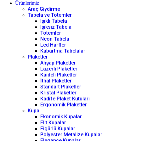
Ürünlerimiz
Araç Giydirme
Tabela ve Totemler
Işıklı Tabela
Işıksız Tabela
Totemler
Neon Tabela
Led Harfler
Kabartma Tabelalar
Plaketler
Ahşap Plaketler
Lazerli Plaketler
Kaideli Plaketler
İthal Plaketler
Standart Plaketler
Kristal Plaketler
Kadife Plaket Kutuları
Ergonomik Plaketler
Kupa
Ekonomik Kupalar
Elit Kupalar
Figürlü Kupalar
Polyester Metalize Kupalar
Elegance Kupalar