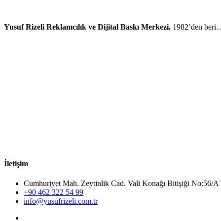
Yusuf Rizeli Reklamcılık ve Dijital Baskı Merkezi,
1982’den beri
İletişim
Cumhuriyet Mah. Zeytinlik Cad. Vali Konağı Bitişiği No:5
+90 462 322 54 99
info@yusufrizeli.com.tr