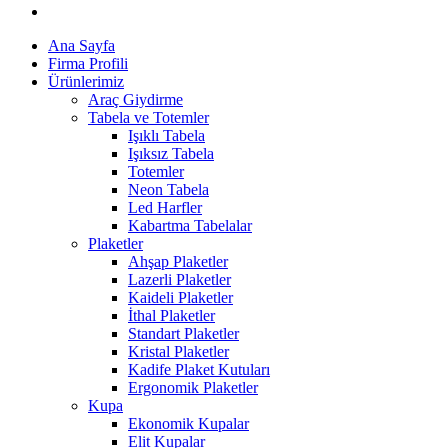
Ana Sayfa
Firma Profili
Ürünlerimiz
Araç Giydirme
Tabela ve Totemler
Işıklı Tabela
Işıksız Tabela
Totemler
Neon Tabela
Led Harfler
Kabartma Tabelalar
Plaketler
Ahşap Plaketler
Lazerli Plaketler
Kaideli Plaketler
İthal Plaketler
Standart Plaketler
Kristal Plaketler
Kadife Plaket Kutuları
Ergonomik Plaketler
Kupa
Ekonomik Kupalar
Elit Kupalar