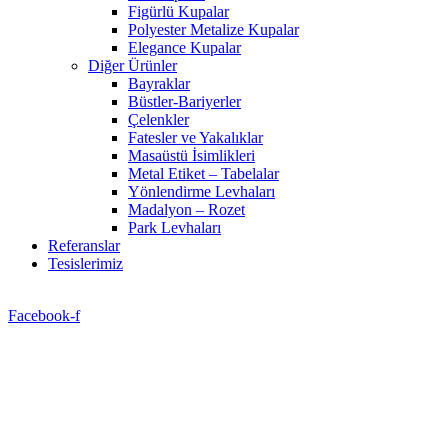
Figürlü Kupalar
Polyester Metalize Kupalar
Elegance Kupalar
Diğer Ürünler
Bayraklar
Büstler-Bariyerler
Çelenkler
Fatesler ve Yakalıklar
Masaüstü İsimlikleri
Metal Etiket – Tabelalar
Yönlendirme Levhaları
Madalyon – Rozet
Park Levhaları
Referanslar
Tesislerimiz
Facebook-f