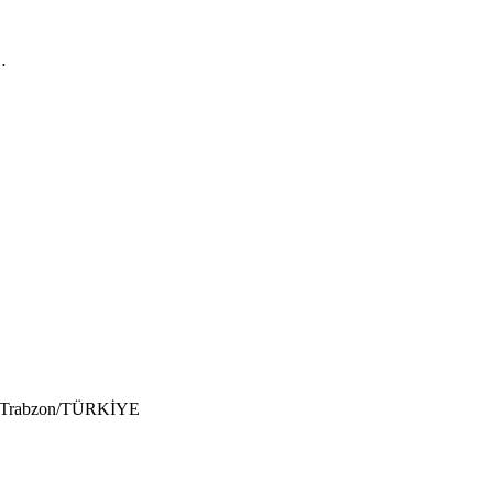
…
6/A Trabzon/TÜRKİYE