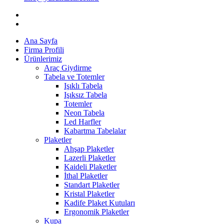
Ana Sayfa
Firma Profili
Ürünlerimiz
Araç Giydirme
Tabela ve Totemler
Işıklı Tabela
Işıksız Tabela
Totemler
Neon Tabela
Led Harfler
Kabartma Tabelalar
Plaketler
Ahşap Plaketler
Lazerli Plaketler
Kaideli Plaketler
İthal Plaketler
Standart Plaketler
Kristal Plaketler
Kadife Plaket Kutuları
Ergonomik Plaketler
Kupa