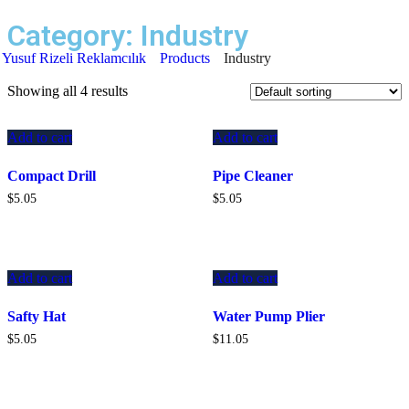
Category:
Industry
Yusuf Rizeli Reklamcılık
Products
Industry
Showing all 4 results
Add to cart
Add to cart
Compact Drill
Pipe Cleaner
$
5.05
$
5.05
Add to cart
Add to cart
Safty Hat
Water Pump Plier
$
5.05
$
11.05