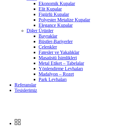
Ekonomik Kupalar
Elit Kupalar
Figürlü Kupalar
Polyester Metalize Kupalar
Elegance Kupalar
Diğer Ürünler
Bayraklar
Büstler-Bariyerler
Çelenkler
Fatesler ve Yakalıklar
Masaüstü İsimlikleri
Metal Etiket – Tabelalar
Yönlendirme Levhaları
Madalyon – Rozet
Park Levhaları
Referanslar
Tesislerimiz