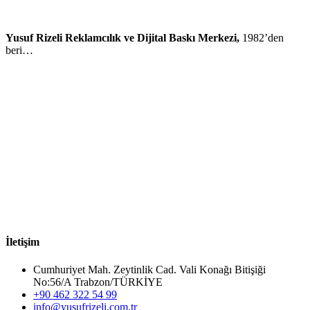
Yusuf Rizeli Reklamcılık ve Dijital Baskı Merkezi,
1982’den
beri…
İletişim
Cumhuriyet Mah. Zeytinlik Cad. Vali Konağı Bitişiği
No:56/A Trabzon/TÜRKİYE
+90 462 322 54 99
info@yusufrizeli.com.tr