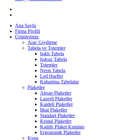
Ana Sayfa
Firma Profili
Ürünlerimiz
Araç Giydirme
Tabela ve Totemler
Işıklı Tabela
Işıksız Tabela
Totemler
Neon Tabela
Led Harfler
Kabartma Tabelalar
Plaketler
Ahşap Plaketler
Lazerli Plaketler
Kaideli Plaketler
İthal Plaketler
Standart Plaketler
Kristal Plaketler
Kadife Plaket Kutuları
Ergonomik Plaketler
Kupa