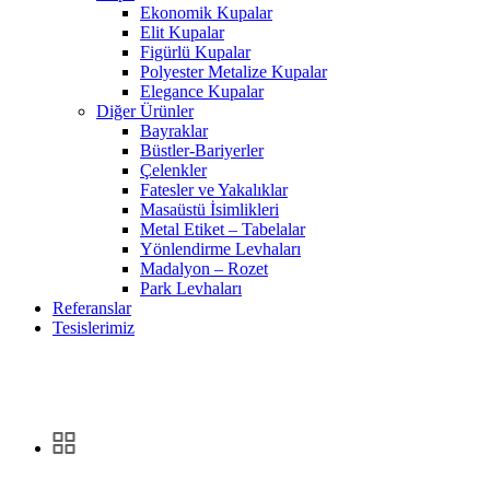
Ekonomik Kupalar
Elit Kupalar
Figürlü Kupalar
Polyester Metalize Kupalar
Elegance Kupalar
Diğer Ürünler
Bayraklar
Büstler-Bariyerler
Çelenkler
Fatesler ve Yakalıklar
Masaüstü İsimlikleri
Metal Etiket – Tabelalar
Yönlendirme Levhaları
Madalyon – Rozet
Park Levhaları
Referanslar
Tesislerimiz