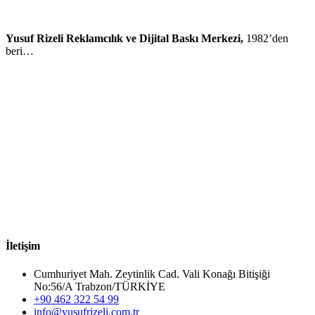
Yusuf Rizeli Reklamcılık ve Dijital Baskı Merkezi,
1982’den
beri…
İletişim
Cumhuriyet Mah. Zeytinlik Cad. Vali Konağı Bitişiği
No:56/A Trabzon/TÜRKİYE
+90 462 322 54 99
info@yusufrizeli.com.tr