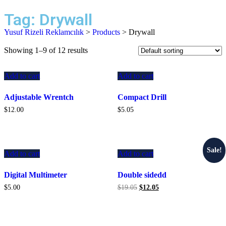
Tag:
Drywall
Yusuf Rizeli Reklamcılık
>
Products
>
Drywall
Showing 1–9 of 12 results
Add to cart
Add to cart
Adjustable Wrentch
Compact Drill
$
12.00
$
5.05
Sale!
Add to cart
Add to cart
Digital Multimeter
Double sidedd
$
5.00
$
19.05
$
12.05