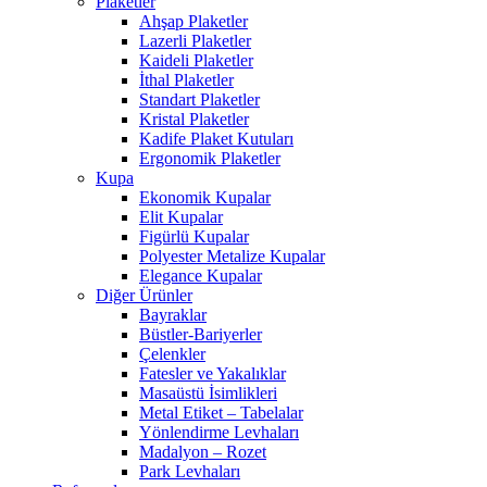
Plaketler
Ahşap Plaketler
Lazerli Plaketler
Kaideli Plaketler
İthal Plaketler
Standart Plaketler
Kristal Plaketler
Kadife Plaket Kutuları
Ergonomik Plaketler
Kupa
Ekonomik Kupalar
Elit Kupalar
Figürlü Kupalar
Polyester Metalize Kupalar
Elegance Kupalar
Diğer Ürünler
Bayraklar
Büstler-Bariyerler
Çelenkler
Fatesler ve Yakalıklar
Masaüstü İsimlikleri
Metal Etiket – Tabelalar
Yönlendirme Levhaları
Madalyon – Rozet
Park Levhaları