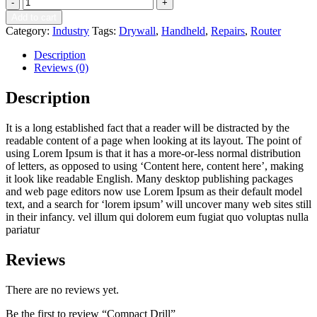
Quantity
Add to cart
Category:
Industry
Tags:
Drywall
,
Handheld
,
Repairs
,
Router
Description
Reviews (0)
Description
It is a long established fact that a reader will be distracted by the
readable content of a page when looking at its layout. The point of
using Lorem Ipsum is that it has a more-or-less normal distribution
of letters, as opposed to using ‘Content here, content here’, making
it look like readable English. Many desktop publishing packages
and web page editors now use Lorem Ipsum as their default model
text, and a search for ‘lorem ipsum’ will uncover many web sites still
in their infancy. vel illum qui dolorem eum fugiat quo voluptas nulla
pariatur
Reviews
There are no reviews yet.
Be the first to review “Compact Drill”