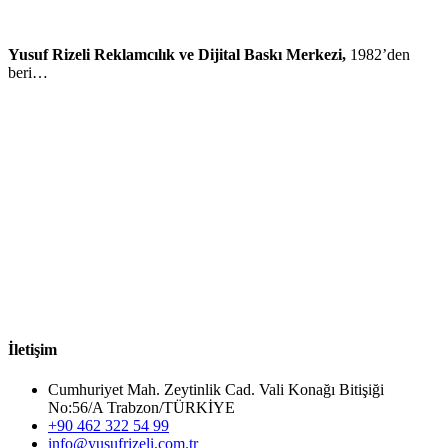
Yusuf Rizeli Reklamcılık ve Dijital Baskı Merkezi,
1982’den
beri…
İletişim
Cumhuriyet Mah. Zeytinlik Cad. Vali Konağı Bitişiği
No:56/A Trabzon/TÜRKİYE
+90 462 322 54 99
info@yusufrizeli.com.tr