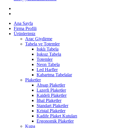
Ana Sayfa
Firma Profili
Ürünlerimiz
Araç Giydirme
Tabela ve Totemler
Işıklı Tabela
Işıksız Tabela
Totemler
Neon Tabela
Led Harfler
Kabartma Tabelalar
Plaketler
Ahşap Plaketler
Lazerli Plaketler
Kaideli Plaketler
İthal Plaketler
Standart Plaketler
Kristal Plaketler
Kadife Plaket Kutuları
Ergonomik Plaketler
Kupa